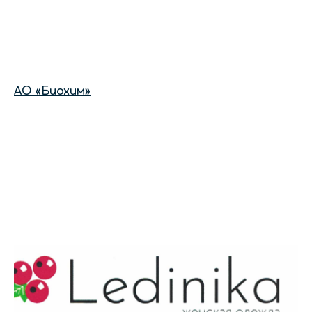
АО «Биохим»