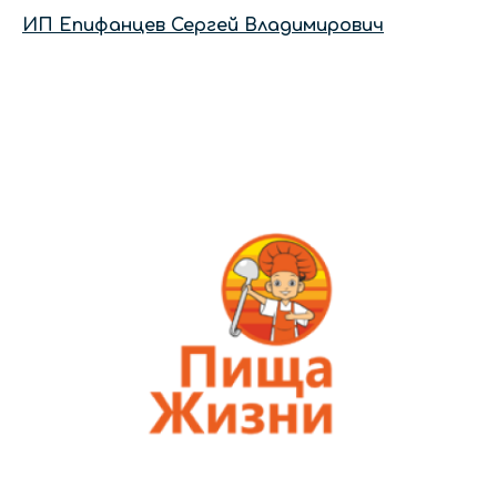
ИП Епифанцев Сергей Владимирович