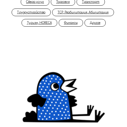
Сфера услуг
Торговля
Транспорт
Трудоустройство
ТСР, Реабилитация, Абилитация
Туризм, HORECA
Финансы
Другое