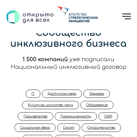
Сообщество
инклюзивного бизнеса
1 500 компаний
уже подписали
Национальный инклюзивный договор
IT
Доступная среда
Здоровье
Культура, искусство, досуг
Образование
Производство
Промышленность
СМИ
Социальная сфера
Спорт
Строительство