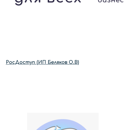
РосДоступ (ИП Беляков О.В)