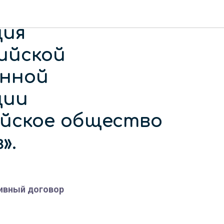
 областная
ция
ийской
нной
ции
ийское общество
».
ивный договор