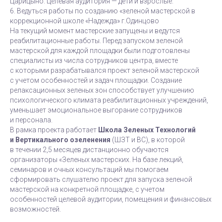
Царицыно. Целевая аудитория — дети и взрослые.
6. Ведуться работы по созданию «зеленой мастерской в
коррекционной школе «Надежда» г.Одинцово
На текущий момент мастерские запущены и ведутся
реабилитационные работы. Перед запуском зеленой
мастерской для каждой площадки были подготовлены
специалисты из числа сотрудников центра, вместе
с которыми разрабатывался проект зеленой мастерской
с учетом особенностей и задач площадки. Создание
релаксационных зеленых зон способствует улучшению
психологического климата реабилитационных учреждений,
уменьшает эмоциональное выгорание сотрудников
и персонала.
В рамка проекта работает
Школа Зеленых Технологий
и Вертикального озеленения
(ШЗТ и ВС), в которой
в течении 2,5 месяцев дистанционно обучаются
организаторы «Зеленых мастерских. На базе лекций,
семинаров и очных консультаций мы помогаем
сформировать слушателю проект для запуска зеленой
мастерской на конкретной площадке, с учетом
особенностей целевой аудитории, помещения и финансовых
возможностей.