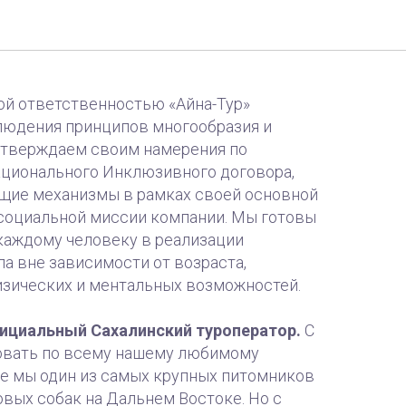
а-Тур»
ой ответственностью «Айна-Тур»
людения принципов многообразия и
дтверждаем своим намерения по
ционального Инклюзивного договора,
щие механизмы в рамках своей основной
 социальной миссии компании. Мы готовы
каждому человеку в реализации
а вне зависимости от возраста,
изических и ментальных возможностей.
фициальный Сахалинский туроператор.
С
овать по всему нашему любимому
же мы один из самых крупных питомников
вых собак на Дальнем Востоке. Но с