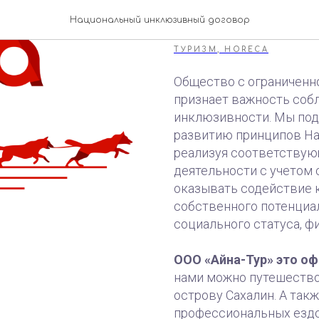
ООО «Айн
Национальный инклюзивный договор
ТУРИЗМ, HORECA
Общество с ограниченн
признает важность соб
инклюзивности. Мы по
развитию принципов На
реализуя соответствую
деятельности с учетом
оказывать содействие 
собственного потенциал
социального статуса, ф
ООО «Айна-Тур» это о
нами можно путешеств
острову Сахалин. А так
профессиональных ездо