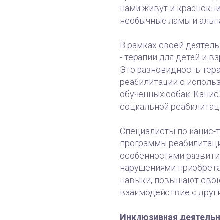
нами живут и краснокн
необычные ламы и альп
В рамках своей деятел
- терапии для детей и 
Это разновидность тера
реабилитации с исполь
обученных собак. Канис
социальной реабилитац
Специалисты по канис-
программы реабилитации
особенностями развити
нарушениями приобрет
навыки, повышают свою
взаимодействие с друг
Инклюзивная деятельн