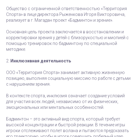
Общество с ограниченной ответственностью «Территория
Спорта» в лице директора Рыженкова Игоря Викторовича,
реализует в г. Магадан проект «Бадминтон и зрение».
Основная цель проекта заключается в восстановлении и
корректировки зрения у детей с близорукостью и миопией с
помощью тренировок по бадминтону по специальной
методике.
2.
Инклюзивная деятельность
ООО «Территория Спорта» занимает активную жизненную
позицию, выполняя социальную миссию по работе с детьми
с нарушением зрения.
В контексте спорта, инклюзия означает создание условий
для участия всех людей, независимо от их физических,
эмоциональных или ментальных особенностей.
Бадминтон – это активный вид спорта, который требует
высокой концентрации и быстрой реакции. В течение игры
игроки отслеживают полет волана и пытаются предсказать
его траекторию, чтобы в итоге совершить победный удар.