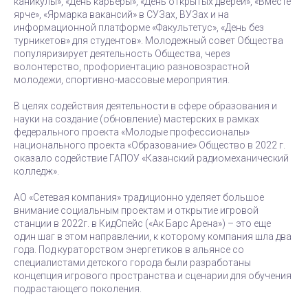
каникулы», «День карьеры», «День открытых дверей», «Вместе
ярче», «Ярмарка вакансий» в СУЗах, ВУЗах и на
информационной платформе «Факультетус», «День без
турникетов» для студентов». Молодежный совет Общества
популяризирует деятельность Общества, через
волонтерство, профориентацию разновозрастной
молодежи, спортивно-массовые мероприятия.
В целях содействия деятельности в сфере образования и
науки на создание (обновление) мастерских в рамках
федерального проекта «Молодые профессионалы»
национального проекта «Образование» Общество в 2022 г.
оказало содействие ГАПОУ «Казанский радиомеханический
колледж».
АО «Сетевая компания» традиционно уделяет большое
внимание социальным проектам и открытие игровой
станции в 2022г. в КидСпейс («Ак Барс Арена») – это еще
один шаг в этом направлении, к которому компания шла два
года. Под кураторством энергетиков в альянсе со
специалистами детского города были разработаны
концепция игрового пространства и сценарии для обучения
подрастающего поколения.