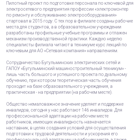
Пилотный проект по подготовке персонала по ключевой для
электросетевого предприятия профессии «электромонтер
по ремонту и обслуживанию электрооборудования»
стартовал в 2015 году. С тех пор в филиале созданы рабочие
места для студентов, а в образовательном учреждении
разработаны профильные учебные программы и отлажен
механизм производственной практики. Каждую неделю
специалисты филиала читают в техникуме курс лекций по
ключевым для АО «Сетевая компания» направлениям.
Сотрудничество Бугульминских электрических сетей и
ГАПОУ «Бугульминский машиностроительный техникум» -
лишь часть большого и успешного проекта по дуальному
обучению, при котором теоретическая часть обучения
проходит на базе образовательного учреждения, а
практическая - на предприятии (на рабочем месте).
Общество немаловажное значение уделяет и поддержке
инвалидов, сегодня у нас работают 146 инвалидов. Для
профессиональной адаптации на рабочем месте
работников, имеющих инвалидность назначается
наставник, в целях создания условий для осуществления
подготовки к трудовой деятельности и ускорения его
профессиональной адаптации на рабочем месте, а также