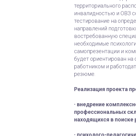
территориального распо
инвалидностью и ОВЗ со
тестирование на опред
направлений подготовки
востребованную специа
необходимые психологи
самопрезентации и ком
будет ориентирован на 
работником и работодат
резюме.
Реализация проекта пр
· внедрение комплексн
профессиональных скл
находящихся в поиске 
· психолого-педагогич