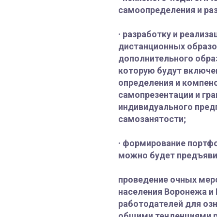
самоопределения и раз
· разработку и реализ
дистанционных образо
дополнительного обра
которую будут включе
определения и компен
самопрезентации и гр
индивидуального пред
самозанятости;
· формирование портфо
можно будет предъяви
проведение очных мер
населения Воронежа и
работодателей для оз
общими тенденциями р