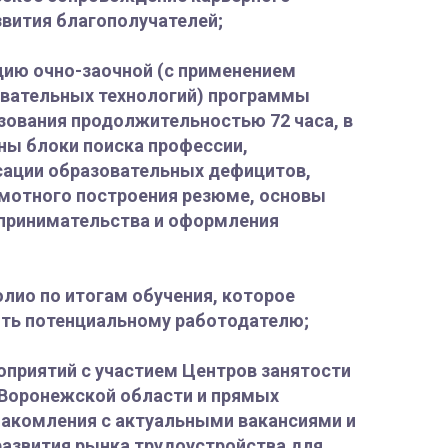
вития благополучателей;
ацию очно-заочной (с применением
вательных технологий) программы
зования продолжительностью 72 часа, в
ны блоки поиска профессии,
сации образовательных дефицитов,
амотного построения резюме, основы
принимательства и оформления
лио по итогам обучения, которое
ть потенциальному работодателю;
оприятий с участием Центров занятости
 Воронежской области и прямых
накомления с актуальными вакансиями и
азвития рынка трудоустройства для