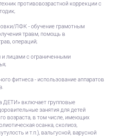
техник противовозрастной коррекции с
тодик;
ровки/ЛФК - обучение грамотным
олучения травм, помощь в
рав, операций;
и и лицами с ограниченными
ья;
ного фитнеса - использование аппаратов
в.
а ДЕТИ» включает групповые
доровительные занятия для детей
о возраста, в том числе, имеющих
олиотическая осанка, сколиоз,
тулость и т.п.), вальгусной, варусной