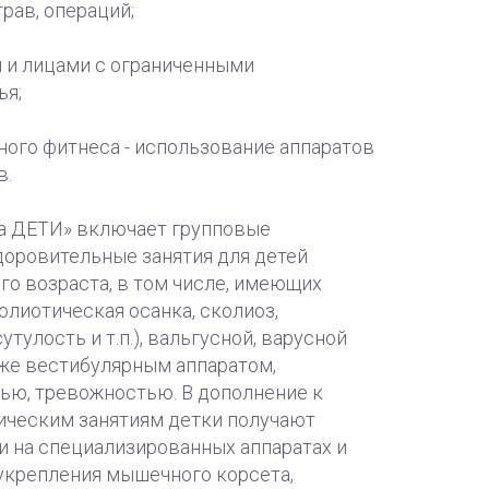
рав, операций;
и и лицами с ограниченными
ья;
ного фитнеса - использование аппаратов
в.
а ДЕТИ» включает групповые
доровительные занятия для детей
о возраста, в том числе, имеющих
олиотическая осанка, сколиоз,
тулость и т.п.), вальгусной, варусной
кже вестибулярным аппаратом,
ью, тревожностью. В дополнение к
ческим занятиям детки получают
и на специализированных аппаратах и
укрепления мышечного корсета,