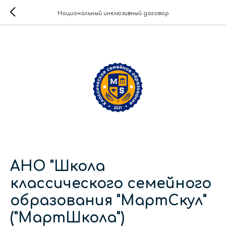
Национальный инклюзивный договор
АНО "Школа
классического семейного
образования "МартСкул"
("МартШкола")