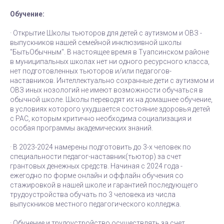
Обучение:
· Открытие Школы тьюторов для детей с аутизмом и ОВЗ -
выпускников нашей семейной инклюзивной школы
"БытьОбычным". В настоящее время в Туапсинском районе
в муниципальных школах нет ни одного ресурсного класса,
нет подготовленных тьюторов и/или педагогов-
наставников. Интеллектуально сохранные дети с аутизмом и
ОВЗ иных нозологий не имеют возможности обучаться в
обычной школе. Школы переводят их на домашнее обучение,
в условиях которого ухудшается состояние здоровья детей
с РАС, которым критично необходима социализация и
особая программы академических знаний.
· В 2023-2024 намерены подготовить до 3-х человек по
специальности педагог-наставник(тьютор) за счет
грантовых денежных средств. Начиная с 2024 года -
ежегодно по форме онлайн и оффлайн обучения со
стажировкой в нашей школе и гарантией последующего
трудоустройства обучать по 3 человека из числа
выпускников местного педагогического колледжа.
· Обучение и трудоустройство осуществлять за счет