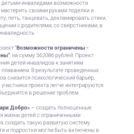
е детьми-инвалидами возможности
 мастерить своими руками поделки и
у, петь, танцевать, декламировать стихи,
бщении с родителями, со сверстниками, в
инвалидность.
роект "
Возможности ограничены -
чны"
, на сумму 562086 рублей. Проект
ния детей-инвалидов к занятиям
 плаванием. В результате проведенных
ов снизится психологический барьер,
 участники проекта легче интегрируются
бъединятся в решение проблем.
Дари Добро»
– создать полноценные
я жизни детей с ограниченными
, создать такую развитую систему
ти и подростки могли быть включены в