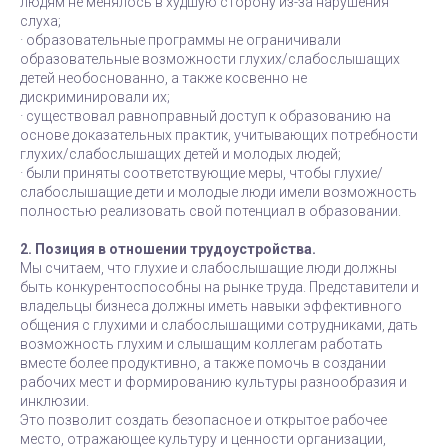
людям не менялось в худшую сторону из-за нарушения
слуха;
· образовательные программы не ограничивали
образовательные возможности глухих/слабослышащих
детей необоснованно, а также косвенно не
дискриминировали их;
· существовал равноправный доступ к образованию на
основе доказательных практик, учитывающих потребности
глухих/слабослышащих детей и молодых людей;
· были приняты соответствующие меры, чтобы глухие/
слабослышащие дети и молодые люди имели возможность
полностью реализовать свой потенциал в образовании.
2. Позиция в отношении трудоустройства.
Мы считаем, что глухие и слабослышащие люди должны
быть конкурентоспособны на рынке труда. Представители и
владельцы бизнеса должны иметь навыки эффективного
общения с глухими и слабослышащими сотрудниками, дать
возможность глухим и слышащим коллегам работать
вместе более продуктивно, а также помочь в создании
рабочих мест и формированию культуры разнообразия и
инклюзии.
Это позволит создать безопасное и открытое рабочее
место, отражающее культуру и ценности организации,