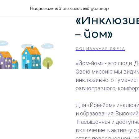
АНО социа
Национальный инклюзивный договор
«Инклюзи
– йом»
СОЦИАЛЬНАЯ СФЕРА
«Йом-йом» - это люди. Д
Свою миссию мы видим
инклюзивного гуманист
равноправного, комфорт
Для «Йом-йом» инклюзия
и образования. Высокий
Насыщенная и доступна
включение в активную 
стало повседневной но