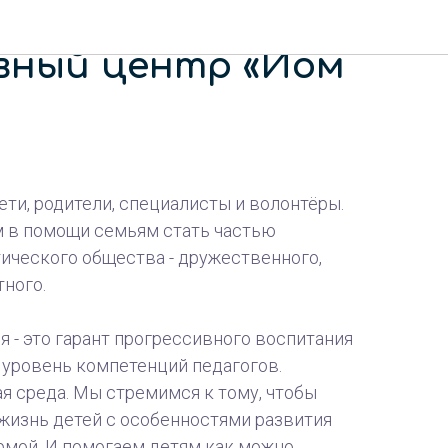
льных услуг
вный центр «Йом
ети, родители, специалисты и волонтёры.
 в помощи семьям стать частью
ического общества - дружественного,
ного.
 - это гарант прогрессивного воспитания
 уровень компетенций педагогов.
я среда. Мы стремимся к тому, чтобы
жизнь детей с особенностями развития
рмой. И помогаем детям как можно